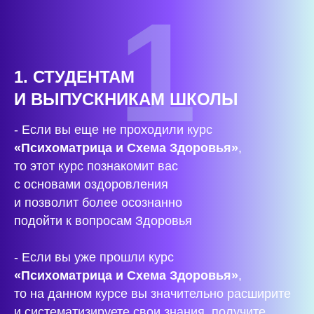
1
1. СТУДЕНТАМ
И ВЫПУСКНИКАМ ШКОЛЫ
- Если вы
еще не проходили курс
«Психоматрица и Схема Здоровья»
,
то этот курс познакомит вас
с основами оздоровления
и позволит более осознанно
подойти к вопросам Здоровья
- Если вы
уже прошли курс
«Психоматрица и Схема Здоровья»
,
то на данном курсе вы значительно расширите
и систематизируете свои знания, получите