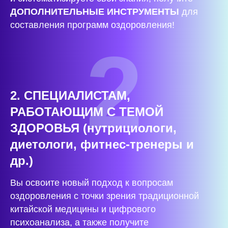
ДОПОЛНИТЕЛЬНЫЕ ИНСТРУМЕНТЫ
для
составления программ оздоровления!
2
2. СПЕЦИАЛИСТАМ,
РАБОТАЮЩИМ С ТЕМОЙ
ЗДОРОВЬЯ (нутрициологи,
диетологи, фитнес-тренеры и
др.)
Вы освоите новый подход к вопросам
оздоровления с точки зрения традиционной
китайской медицины и цифрового
психоанализа, а также получите