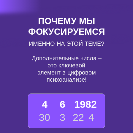
ПОЧЕМУ МЫ
КАКИЕ РЕЗУЛЬТАТЫ МОЖНО
ПОЛУЧИТЬ ПОСЛЕ
ФОКУСИРУЕМСЯ
ПРОХОЖДЕНИЯ КУРСА
ИМЕННО НА ЭТОЙ ТЕМЕ?
Предельно глубоко изучите
Дополнительные числа –
феномен Доп чисел
это ключевой
элемент в цифровом
психоанализе!
Освоите новые методы анализа
взаимодействия цифр, которые
4
6
1982
можно применять и к
психоматрицам
30
3
22
4