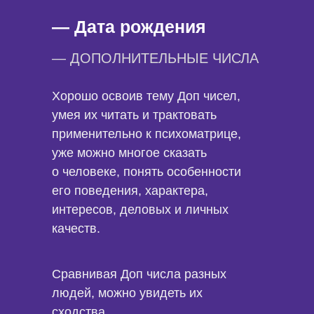
Изучите значение всех
— Дата рождения
комбинаций доп чисел в основе
и целях, в том числе
— ДОПОЛНИТЕЛЬНЫЕ ЧИСЛА
нестандартные комбинации из
однозначных, отрицательных
Хорошо освоив тему Доп чисел,
чисел и Допов с нулямии
умея их читать и трактовать
разнообразие их
применительно к психоматрице,
взаимовлияний;
уже можно многое сказать
о человеке, понять особенности
его поведения, характера,
интересов, деловых и личных
Научитесь «читать» Доп числа,
понимать значение каждой
качеств.
комбинации и каждой из цифр,
составляющих ее, увидите
Сравнивая Доп числа разных
нетривиальные связи между
людей, можно увидеть их
цифрами и разнообразие их
взаимовлияний;
сходства,