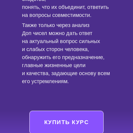
понять, что их объединит, ответить
на вопросы совместимости.
Также только через анализ
Сможете более основательно, с
Доп чисел можно дать ответ
большим пониманием читать
на актуальный вопрос сильных
графики, видеть связи матрицы,
человека и его эмоций,
и слабых сторон человека,
разбираться в вопросах
обнаружить его предназначение,
созвучий дат и людей
главные жизненные цели
и качества, задающие основу всем
его устремлениям.
Разберетесь в вопросах
зеркальности Допов и
зеркальных дат
КУПИТЬ КУРС